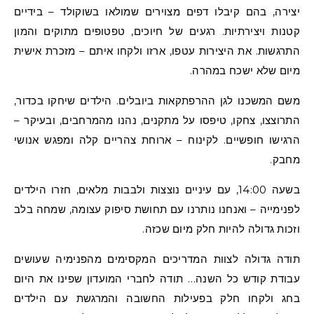
יצירה, בהם קיבלו דפים מצוירים שמולאו בשוקולד – בידיים
קטנות ויצירתיות. רגעים של חיוכים, טפטופים מתוקים והמון
התרגשות. את היצירות עטפו, ארזו ולקחו איתם – מזכרת אישית
מיום שלא ישכח במהרה.
משם המשכנו לגן ההרפתקאות ביובלים. הילדים שיחקו בכדור,
התרוצצו, צחקו, טיפסו על מתקנים, נהנו מהמרחבים, ובעיקר –
הרגישו חופשיים. לקינוח – ארוחת צהריים קלה ומפגש אנושי
מחבק.
בשעה 14:00, עם עיניים נוצצות ולבבות מלאים, חזרו הילדים
לפנימייה – ואנחנו נותרנו עם תחושת סיפוק עצומה, שמחה בלב
וזכות גדולה להיות חלק מיום שכזה.
תודה גדולה לצוות המדריכים המקסימים מהפנימיה שעושים
עבודת קודש כל השנה… תודה לחברי המועדון שפינו את היום
בחג ולקחו חלק בפעילות החשובה והמרגשת עם הילדים